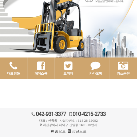
대표전화
페이스북
트위터
카카오톡
카스공유
042-931-3377
010-4215-2733
대표 : 신창옥
사업자번호 : 314-28-62082
대전광역시 대덕구 신일동 1693-10번지
홈으로
상단으로